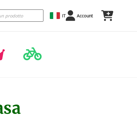
IT
Account
asa