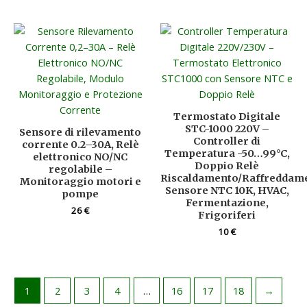
Termostato Digitale
STC-1000 220V –
Sensore di rilevamento
Controller di
corrente 0.2–30A, Relè
Temperatura -50…99°C,
elettronico NO/NC
Doppio Relè
regolabile –
Riscaldamento/Raffreddam
Monitoraggio motori e
Sensore NTC 10K, HVAC,
pompe
Fermentazione,
26
€
Frigoriferi
10
€
1
2
3
4
…
16
17
18
→