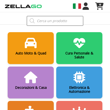
Vai
al
contenuto
Products
search
Auto Moto & Quad
Cura Personale &
Salute
Decorazioni & Casa
Elettronica &
Automazione