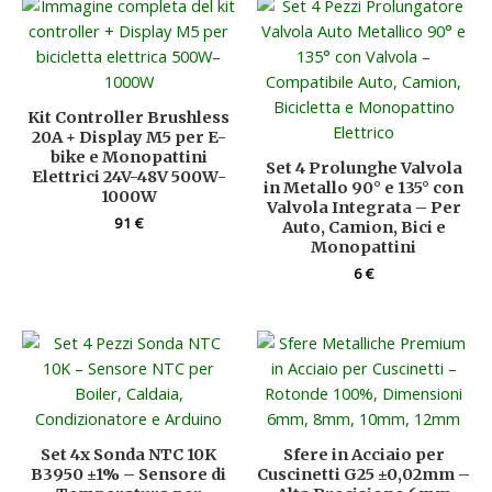
Kit Controller Brushless
20A + Display M5 per E-
bike e Monopattini
Set 4 Prolunghe Valvola
Elettrici 24V-48V 500W-
in Metallo 90° e 135° con
1000W
Valvola Integrata – Per
91
€
Auto, Camion, Bici e
Monopattini
6
€
Set 4x Sonda NTC 10K
Sfere in Acciaio per
B3950 ±1% – Sensore di
Cuscinetti G25 ±0,02mm –