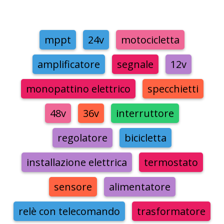
mppt
24v
motocicletta
amplificatore
segnale
12v
monopattino elettrico
specchietti
48v
36v
interruttore
regolatore
bicicletta
installazione elettrica
termostato
sensore
alimentatore
relè con telecomando
trasformatore