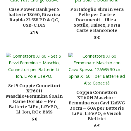
Case Power Bank per 8
Portafoglio Slim in Vera
batterie 18650, Ricarica
Pelle per Carte e
Rapida 22.5W PD & QC,
Documenti – Ultra-
USB-C DIY
Sottile, Unisex, Porta
Carte e Banconote
21
€
8
€
Set 5 Coppie Connettori
XT60H
Coppia Connettori
Maschio+Femmina 60A in
XT60H Maschio +
Rame Dorato – Per
Femmina con Cavi 12AWG
Batterie LiPo, LiFePO₄,
30cm – 60A per Batterie
Li-Ion, RC e BMS
LiPo, LiFePO₄ e Veicoli
Elettrici
6
€
6
€