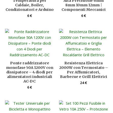
Temperatura per
Alta Precisione 6mm
Caldaie, Boiler,
8mm 10mm 12mm |
Condizionatori e Arduino
Componenti Meccanici
6
€
6
€
Ponte raddrizzatore
Resistenza Elettrica
monofase 50A 1200V con
2000W con Termostato –
dissipatore – 4 diodi per
Per Affumicatori,
alimentatori industriali
Barbecue e Grill Elettrici
AC-DC
24
€
6
€