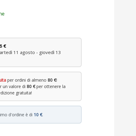
ne
6 €
rtedì 11 agosto - giovedì 13
uita
per ordini di almeno
80 €
!
r un valore di
80 €
per ottenere la
dizione gratuita!
nimo d'ordine è di
10 €
.