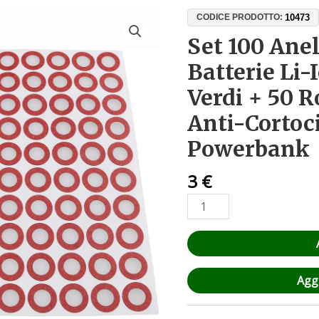
Set
10473
CODICE PRODOTTO:
100
Set 100 Anel
Anelli
Batterie Li-
Isolanti
per
Verdi + 50 R
Batterie
Anti-Cortoci
Li-
Ion
Powerbank
18650
(50
3
€
Verdi
+
50
Rossi)
-
Aggi
Protezione
Anti-
Cortocircuito