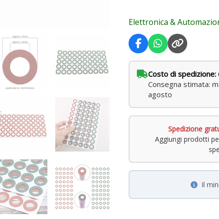
per
Elettronica & Automazio
Powerbank
quantità
Costo di spedizione: 
Consegna stimata: ma
agosto
Spedizione grat
Aggiungi prodotti pe
spe
Il mi