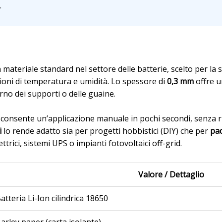
.
i
 materiale standard nel settore delle batterie, scelto per la
zioni di temperatura e umidità. Lo spessore di
0,3 mm
offre u
terno dei supporti o delle guaine.
le consente un’applicazione manuale in pochi secondi, senza r
i
lo rende adatto sia per progetti hobbistici (DIY) che per
pac
elettrici, sistemi UPS o impianti fotovoltaici off-grid.
Valore / Dettaglio
atteria Li-Ion cilindrica 18650
arley paper (carta isolante)