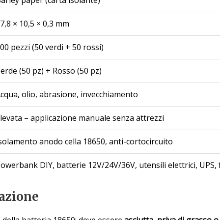
7,8 × 10,5 × 0,3 mm
00 pezzi (50 verdi + 50 rossi)
erde (50 pz) + Rosso (50 pz)
cqua, olio, abrasione, invecchiamento
levata – applicazione manuale senza attrezzi
solamento anodo cella 18650, anti-cortocircuito
owerbank DIY, batterie 12V/24V/36V, utensili elettrici, UPS, 
cazione
do della batteria 18650: deve essere
asciutta, priva di grasso o