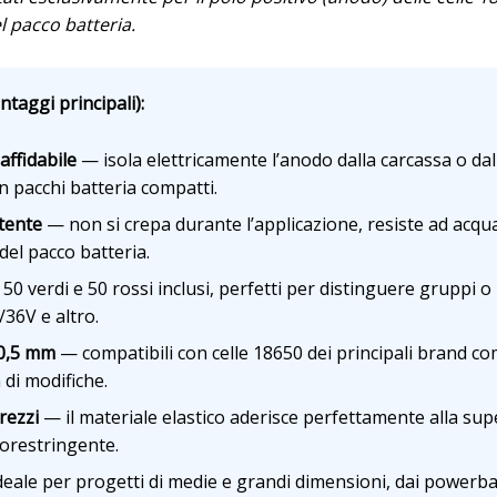
l pacco batteria.
taggi principali):
affidabile
— isola elettricamente l’anodo dalla carcassa o dall
 in pacchi batteria compatti.
stente
— non si crepa durante l’applicazione, resiste ad acqu
e del pacco batteria.
50 verdi e 50 rossi inclusi, perfetti per distinguere gruppi o
36V e altro.
10,5 mm
— compatibili con celle 18650 dei principali brand 
di modifiche.
rezzi
— il materiale elastico aderisce perfettamente alla super
orestringente.
eale per progetti di medie e grandi dimensioni, dai powerba