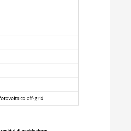
fotovoltaico off-grid
 residui di ossidazione
.