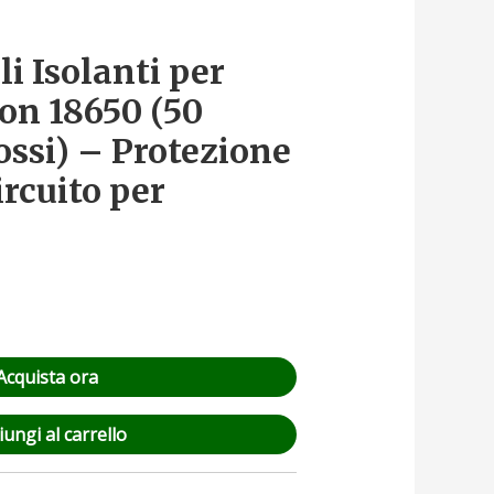
li Isolanti per
Ion 18650 (50
ossi) – Protezione
rcuito per
Acquista ora
ungi al carrello