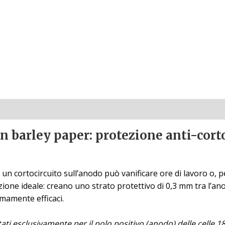
in barley paper: protezione anti-cort
n cortocircuito sull’anodo può vanificare ore di lavoro o, peg
zione ideale: creano uno strato protettivo di 0,3 mm tra l’an
emamente efficaci.
tati esclusivamente per il polo positivo (anodo) delle celle 1