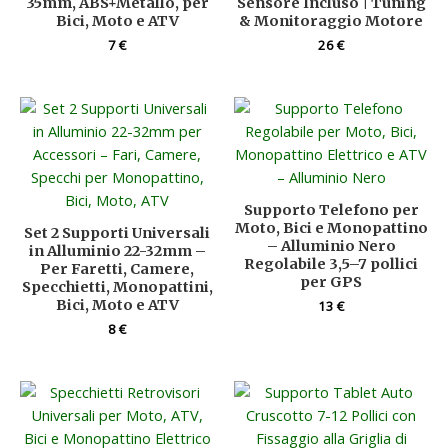
35mm, ABS+Metallo, per
Sensore Incluso | Tuning
Bici, Moto e ATV
& Monitoraggio Motore
7
€
26
€
Supporto Telefono per
Moto, Bici e Monopattino
Set 2 Supporti Universali
– Alluminio Nero
in Alluminio 22-32mm –
Regolabile 3,5–7 pollici
Per Faretti, Camere,
per GPS
Specchietti, Monopattini,
Bici, Moto e ATV
13
€
8
€