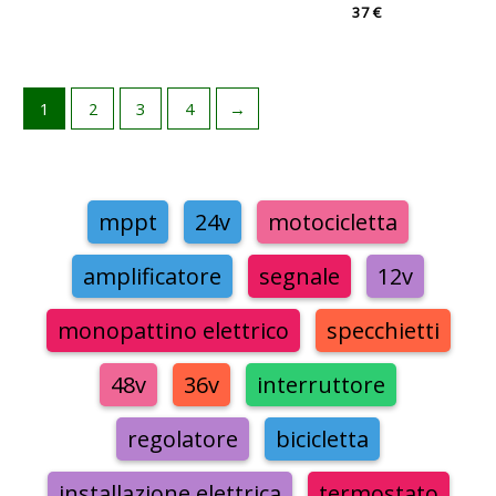
37
€
1
2
3
4
→
mppt
24v
motocicletta
amplificatore
segnale
12v
monopattino elettrico
specchietti
48v
36v
interruttore
regolatore
bicicletta
installazione elettrica
termostato