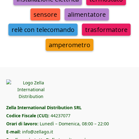
sensore
alimentatore
relè con telecomando
trasformatore
amperometro
Zella International Distribution SRL
Codice Fiscale (CUI):
44237077
Orari di lavoro:
Lunedì – Domenica, 08:00 – 22:00
E-mail:
info@zellago.it