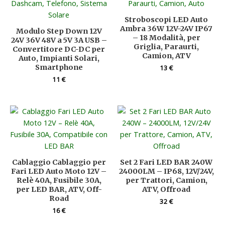
Stroboscopi LED Auto
Ambra 36W 12V-24V IP67
Modulo Step Down 12V
– 18 Modalità, per
24V 36V 48V a 5V 3A USB –
Griglia, Paraurti,
Convertitore DC-DC per
Camion, ATV
Auto, Impianti Solari,
Smartphone
13
€
11
€
Cablaggio Cablaggio per
Set 2 Fari LED BAR 240W
Fari LED Auto Moto 12V –
24000LM – IP68, 12V/24V,
Relè 40A, Fusibile 30A,
per Trattori, Camion,
per LED BAR, ATV, Off-
ATV, Offroad
Road
32
€
16
€