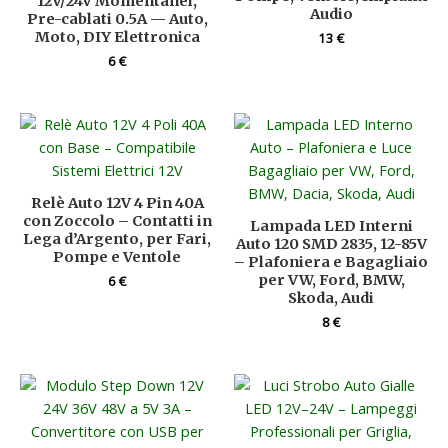
12V/24V Momentanei,
Audio
Pre-cablati 0.5A — Auto,
Moto, DIY Elettronica
13
€
6
€
Relè Auto 12V 4 Pin 40A
con Zoccolo – Contatti in
Lampada LED Interni
Lega d’Argento, per Fari,
Auto 120 SMD 2835, 12-85V
Pompe e Ventole
– Plafoniera e Bagagliaio
per VW, Ford, BMW,
6
€
Skoda, Audi
8
€