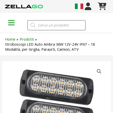
Vai
al
contenuto
Main
Products
search
Menu
Home
Prodotti
Stroboscopi LED Auto Ambra 36W 12V-24V IP67 – 18
Modalità, per Griglia, Paraurti, Camion, ATV
Stroboscopi
LED
Auto
Ambra
36W
12V-
24V
IP67
–