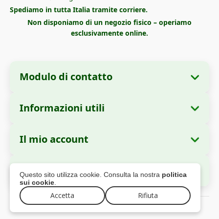
Spediamo in tutta Italia tramite corriere.
Non disponiamo di un negozio fisico – operiamo
esclusivamente online.
Modulo di contatto
Informazioni utili
Informazioni sull'azienda
Chi siamo
Ragione sociale:
Zella International
Il mio account
Come ordinare
Distribution SRL
I miei ordini
Metodi di pagamento
Sede legale:
Strada Cuza Vodă nr. 97, Sector
Pagamento Sicuro
Questo sito utilizza cookie. Consulta la nostra
politica
4, București, 040283, Romania
Dati personali
Informazioni sulla spedizione
sui cookie
.
Indirizzi
Politica di reso
Codice Fiscale (CUI):
44237077
Accetta
Rifiuta
© 2026 zellago.it – Tutti i diritti riservati
Garanzia
Numero di registrazione:
J2021008211405