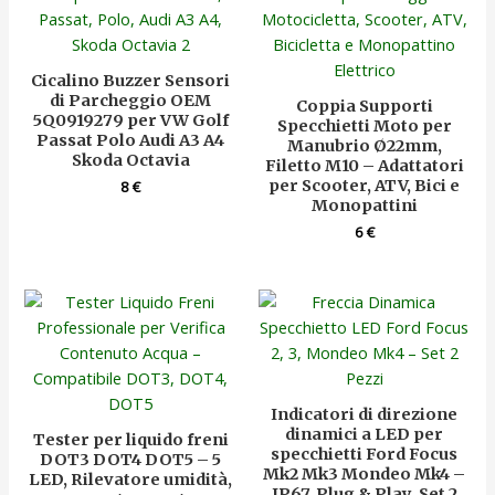
Cicalino Buzzer Sensori
di Parcheggio OEM
Coppia Supporti
5Q0919279 per VW Golf
Specchietti Moto per
Passat Polo Audi A3 A4
Manubrio Ø22mm,
Skoda Octavia
Filetto M10 – Adattatori
per Scooter, ATV, Bici e
8
€
Monopattini
6
€
Indicatori di direzione
dinamici a LED per
Tester per liquido freni
specchietti Ford Focus
DOT3 DOT4 DOT5 – 5
Mk2 Mk3 Mondeo Mk4 –
LED, Rilevatore umidità,
IP67, Plug & Play, Set 2