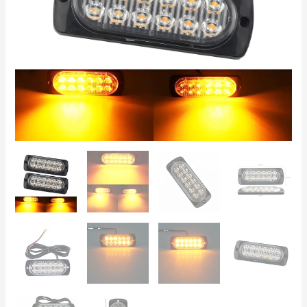
18
Modalità,
per
Griglia,
Paraurti,
Camion,
ATV
quantità