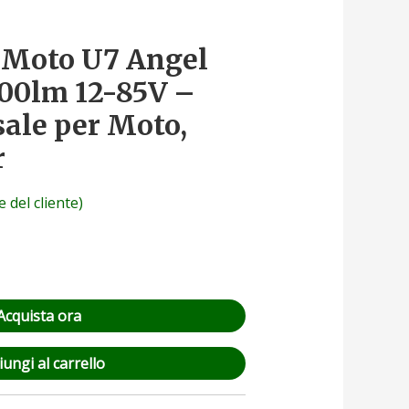
 Moto U7 Angel
00lm 12-85V –
sale per Moto,
r
 del cliente)
Acquista ora
ungi al carrello