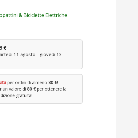
attini & Biciclette Elettriche
6 €
rtedì 11 agosto - giovedì 13
uita
per ordini di almeno
80 €
!
r un valore di
80 €
per ottenere la
dizione gratuita!