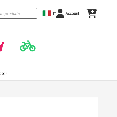
IT
Account
oter