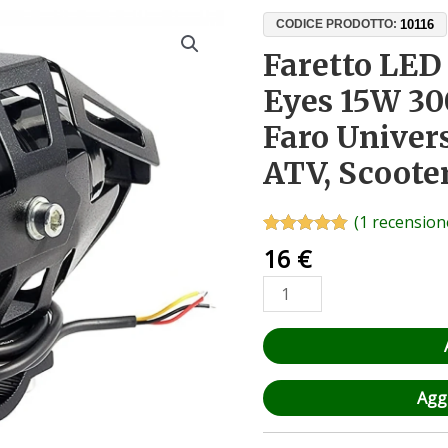
Faretto
10116
CODICE PRODOTTO:
LED
Faretto LED
Moto
Eyes 15W 30
U7
Angel
Faro Univer
Eyes
ATV, Scoote
15W
3000lm
12-
(
1
recensione
85V
Valutato
1
5.00
16
€
su 5 su
–
base di
Faro
recensioni
Universale
per
Moto,
ATV,
Aggi
Scooter
quantità