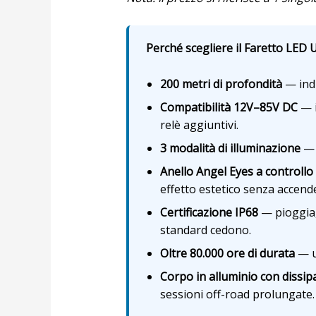
Perché scegliere il Faretto LED U
200 metri di profondità
— indi
Compatibilità 12V–85V DC
— i
relè aggiuntivi.
3 modalità di illuminazione
— 
Anello Angel Eyes a controllo
effetto estetico senza accende
Certificazione IP68
— pioggia,
standard cedono.
Oltre 80.000 ore di durata
— u
Corpo in alluminio con dissip
sessioni off-road prolungate.