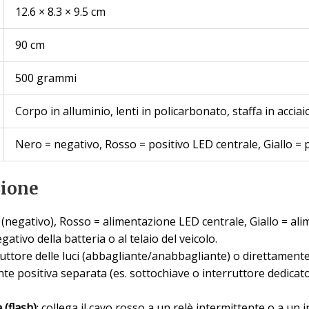
12.6 × 8.3 × 9.5 cm
90 cm
500 grammi
Corpo in alluminio, lenti in policarbonato, staffa in acciai
Nero = negativo, Rosso = positivo LED centrale, Giallo = 
zione
(negativo), Rosso = alimentazione LED centrale, Giallo = ali
gativo della batteria o al telaio del veicolo.
ruttore delle luci (abbagliante/anabbagliante) o direttamente 
te positiva separata (es. sottochiave o interruttore dedicato)
 (flash)
: collega il cavo rosso a un relè intermittente o a un 