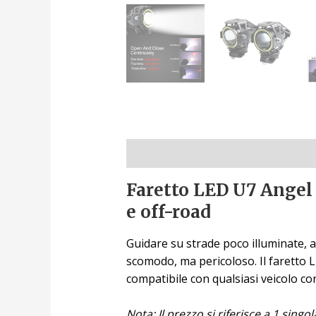
Descrizione
Faretto LED U7 Angel 
e off-road
Guidare su strade poco illuminate, 
scomodo, ma pericoloso. Il faretto LE
compatibile con qualsiasi veicolo co
Nota: Il prezzo si riferisce a 1 sing