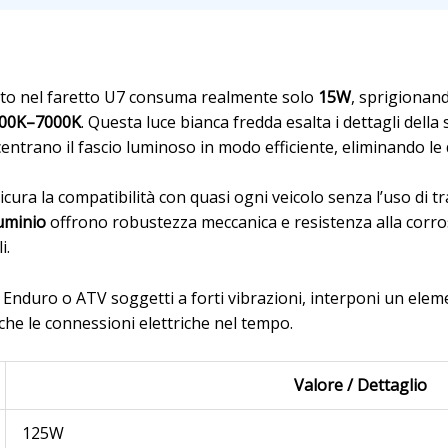
i
to nel faretto U7 consuma realmente solo
15W
, sprigionan
00K–7000K
. Questa luce bianca fredda esalta i dettagli della
ntrano il fascio luminoso in modo efficiente, eliminando le d
cura la compatibilità con quasi ogni veicolo senza l’uso di t
uminio
offrono robustezza meccanica e resistenza alla corro
i.
nduro o ATV soggetti a forti vibrazioni, interponi un eleme
 che le connessioni elettriche nel tempo.
Valore / Dettaglio
125W