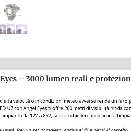
Eyes – 3000 lumen reali e protezio
ad alta velocità o in condizioni meteo avverse rende un far
D U7 con Angel Eyes ti offre 200 metri di visibilità nitida c
n impianto da 12V a 85V, senza richiedere modifiche all’impian
ola unità. Per un set completo, aggiungi due pezzi al carrello.