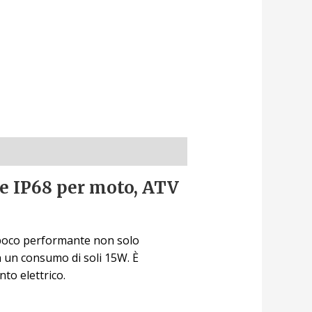
ne IP68 per moto, ATV
o poco performante non solo
on un consumo di soli 15W. È
to elettrico.