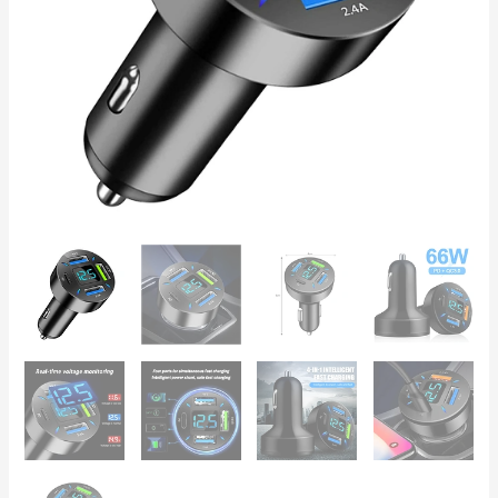
&
QC
3.0
con
Voltmetro
Digitale
12-
24V
–
Ricarica
Rapida
quantità