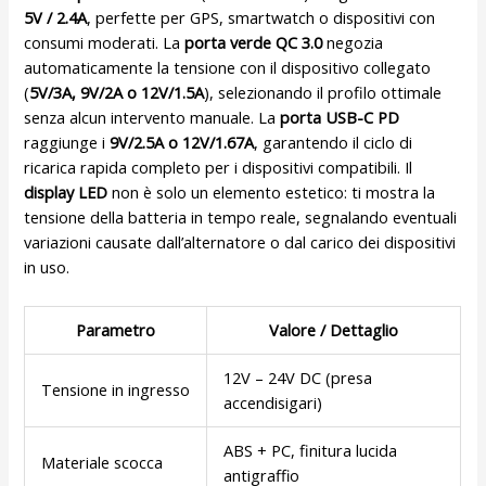
5V / 2.4A
, perfette per GPS, smartwatch o dispositivi con
consumi moderati. La
porta verde QC 3.0
negozia
automaticamente la tensione con il dispositivo collegato
(
5V/3A, 9V/2A o 12V/1.5A
), selezionando il profilo ottimale
senza alcun intervento manuale. La
porta USB-C PD
raggiunge i
9V/2.5A o 12V/1.67A
, garantendo il ciclo di
ricarica rapida completo per i dispositivi compatibili. Il
display LED
non è solo un elemento estetico: ti mostra la
tensione della batteria in tempo reale, segnalando eventuali
variazioni causate dall’alternatore o dal carico dei dispositivi
in uso.
Parametro
Valore / Dettaglio
12V – 24V DC (presa
Tensione in ingresso
accendisigari)
ABS + PC, finitura lucida
Materiale scocca
antigraffio