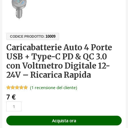
10009
CODICE PRODOTTO:
Caricabatterie Auto 4 Porte
USB + Type-C PD & QC 3.0
con Voltmetro Digitale 12-
24V – Ricarica Rapida
(
1
recensione del cliente)
Valutato
1
7
€
5.00
su 5
su base
di
recensioni
Acquista ora