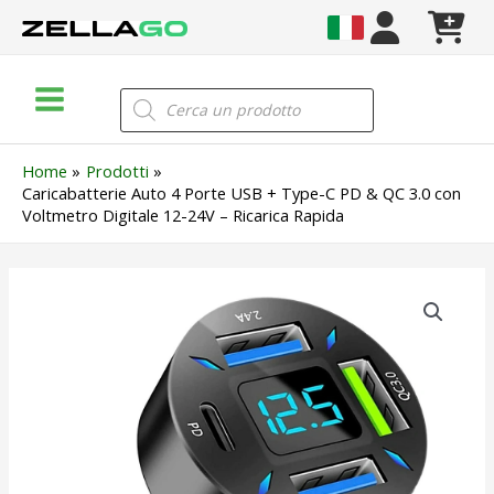
Vai
al
contenuto
Main
Products
search
Menu
Home
Prodotti
Caricabatterie Auto 4 Porte USB + Type-C PD & QC 3.0 con
Voltmetro Digitale 12-24V – Ricarica Rapida
Caricabatterie
Auto
4
Porte
USB
+
Type-
C
PD