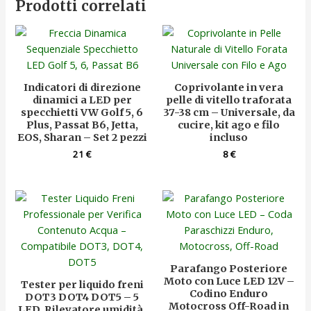
Prodotti correlati
Indicatori di direzione
Coprivolante in vera
dinamici a LED per
pelle di vitello traforata
specchietti VW Golf 5, 6
37-38 cm – Universale, da
Plus, Passat B6, Jetta,
cucire, kit ago e filo
EOS, Sharan – Set 2 pezzi
incluso
21
€
8
€
Parafango Posteriore
Moto con Luce LED 12V –
Tester per liquido freni
Codino Enduro
DOT3 DOT4 DOT5 – 5
Motocross Off-Road in
LED, Rilevatore umidità,