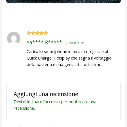
Valutato
5
*a**** R*****
29/03/2026
su 5
Carica lo smartphone in un attimo grazie al
Quick Charge. Il display che segna il voltaggio
della batteria è una genialata, utilissimo.
Aggiungi una recensione
Devi
effettuare l’accesso
per pubblicare una
recensione.