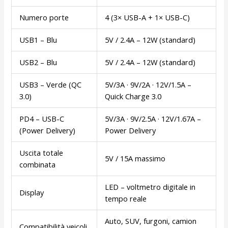
Numero porte
4 (3× USB-A + 1× USB-C)
USB1 – Blu
5V / 2.4A – 12W (standard)
USB2 – Blu
5V / 2.4A – 12W (standard)
USB3 – Verde (QC
5V/3A · 9V/2A · 12V/1.5A –
3.0)
Quick Charge 3.0
PD4 – USB-C
5V/3A · 9V/2.5A · 12V/1.67A –
(Power Delivery)
Power Delivery
Uscita totale
5V / 15A massimo
combinata
LED – voltmetro digitale in
Display
tempo reale
Auto, SUV, furgoni, camion
Compatibilità veicoli