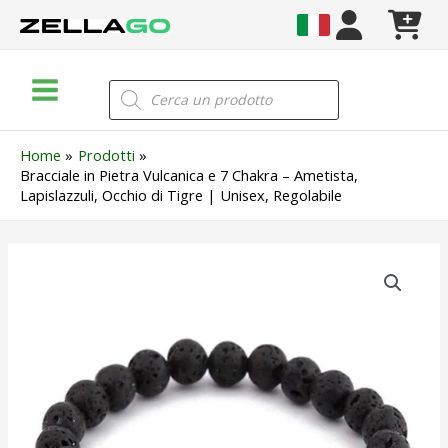
Vai
al
contenuto
Main
Products
search
Menu
Home
Prodotti
Bracciale in Pietra Vulcanica e 7 Chakra – Ametista,
Lapislazzuli, Occhio di Tigre | Unisex, Regolabile
Bracciale
in
Pietra
Vulcanica
e
7
Chakra
–
Ametista,