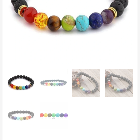
Lapislazzuli,
Occhio
di
Tigre
|
Unisex,
Regolabile
quantità