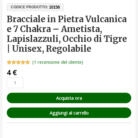
10158
CODICE PRODOTTO:
Bracciale in Pietra Vulcanica
e 7 Chakra – Ametista,
Lapislazzuli, Occhio di Tigre
| Unisex, Regolabile
(
1
recensione del cliente)
Valutato
1
4
€
5.00
su 5
su base
di
recensioni
Acquista ora
Aggiungi al carrello