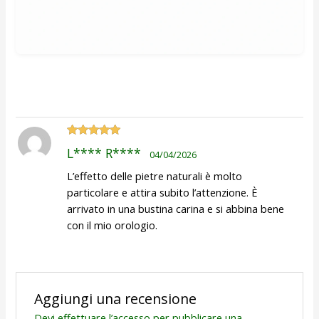
Valutato
5
L**** R****
04/04/2026
su 5
L’effetto delle pietre naturali è molto
particolare e attira subito l’attenzione. È
arrivato in una bustina carina e si abbina bene
con il mio orologio.
Aggiungi una recensione
Devi
effettuare l’accesso
per pubblicare una