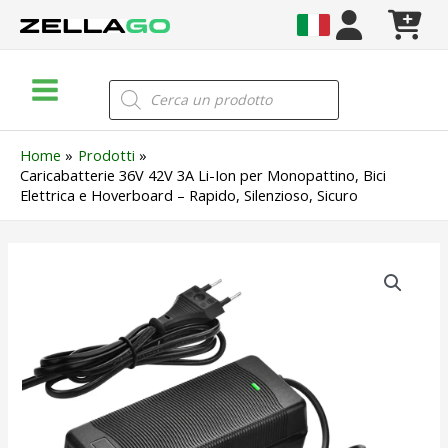
Vai
al
contenuto
Main
Products
search
Menu
Home
Prodotti
Caricabatterie 36V 42V 3A Li-Ion per Monopattino, Bici
Elettrica e Hoverboard – Rapido, Silenzioso, Sicuro
Caricabatterie
36V
42V
3A
Li-
Ion
per
Monopattino,
Bici