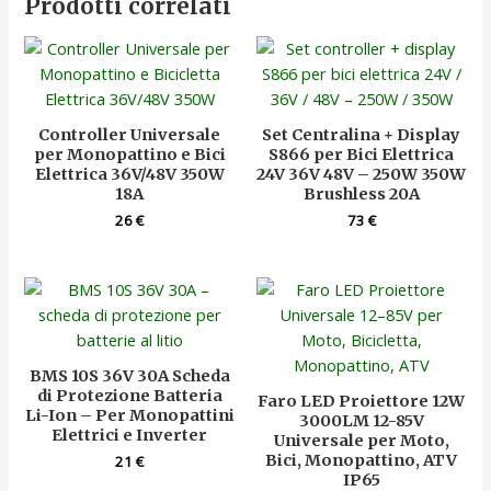
Prodotti correlati
Controller Universale
Set Centralina + Display
per Monopattino e Bici
S866 per Bici Elettrica
Elettrica 36V/48V 350W
24V 36V 48V – 250W 350W
18A
Brushless 20A
26
€
73
€
BMS 10S 36V 30A Scheda
di Protezione Batteria
Faro LED Proiettore 12W
Li-Ion – Per Monopattini
3000LM 12-85V
Elettrici e Inverter
Universale per Moto,
Bici, Monopattino, ATV
21
€
IP65