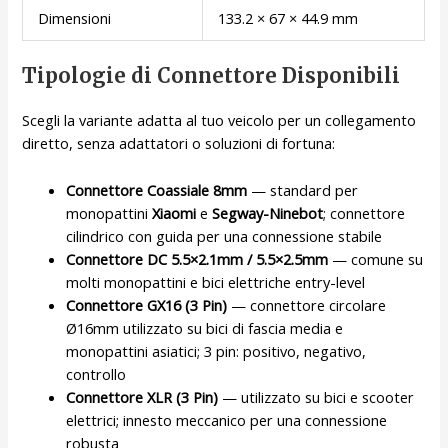
Dimensioni
133.2 × 67 × 44.9 mm
Tipologie di Connettore Disponibili
Scegli la variante adatta al tuo veicolo per un collegamento
diretto, senza adattatori o soluzioni di fortuna:
Connettore Coassiale 8mm
— standard per
monopattini
Xiaomi
e
Segway-Ninebot
; connettore
cilindrico con guida per una connessione stabile
Connettore DC 5.5×2.1mm / 5.5×2.5mm
— comune su
molti monopattini e bici elettriche entry-level
Connettore GX16 (3 Pin)
— connettore circolare
Ø16mm utilizzato su bici di fascia media e
monopattini asiatici; 3 pin: positivo, negativo,
controllo
Connettore XLR (3 Pin)
— utilizzato su bici e scooter
elettrici; innesto meccanico per una connessione
robusta