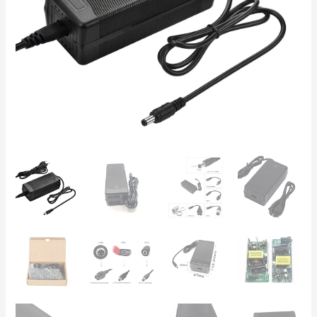
Elettrica
e
Hoverboard
–
Rapido,
Silenzioso,
Sicuro
quantità