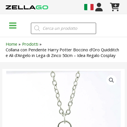
Vai
al
contenuto
Main
Products
search
Menu
Home
Prodotti
Collana con Pendente Harry Potter Boccino d’Oro Quidditch
e Ali d’Angelo in Lega di Zinco 50cm – Idea Regalo Cosplay
Collana
con
Pendente
Harry
Potter
Boccino
d'Oro
Quidditch
e