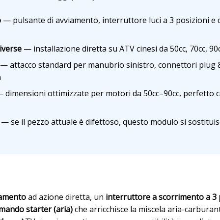
o
— pulsante di avviamento, interruttore luci a 3 posizioni e
iverse
— installazione diretta su ATV cinesi da 50cc, 70cc, 90c
— attacco standard per manubrio sinistro, connettori plug 
a
 dimensioni ottimizzate per motori da 50cc–90cc, perfetto c
— se il pezzo attuale è difettoso, questo modulo si sostitu
i
iamento
ad azione diretta, un
interruttore a scorrimento a 3 
mando starter (aria)
che arricchisce la miscela aria-carburant