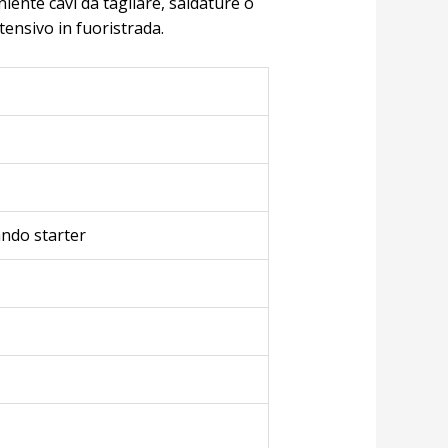
ente cavi da tagliare, saldature o
tensivo in fuoristrada.
ando starter