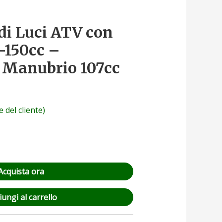
i Luci ATV con
-150cc –
e Manubrio 107cc
 del cliente)
Acquista ora
ungi al carrello