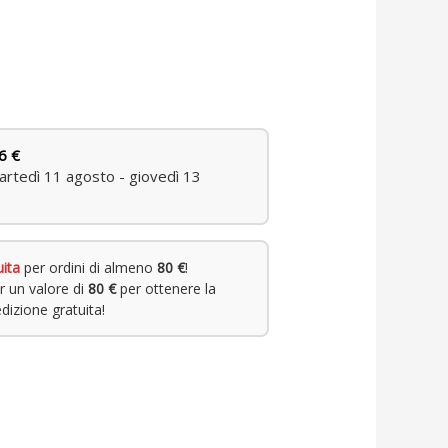
6 €
rtedì 11 agosto - giovedì 13
uita
per ordini di almeno
80 €
!
r un valore di
80 €
per ottenere la
dizione gratuita!