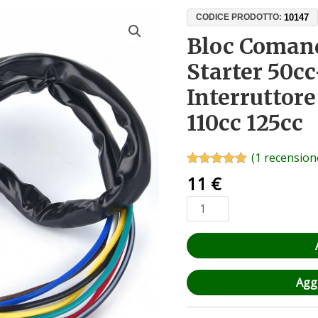
Bloc
10147
CODICE PRODOTTO:
Comandi
Bloc Comand
Luci
Starter 50cc
ATV
con
Interruttor
Starter
110cc 125cc
50cc-
150cc
–
(
1
recensione
Interruttore
Valutato
1
5.00
11
€
su 5 su
Manubrio
base di
107cc
recensioni
110cc
125cc
quantità
Aggi