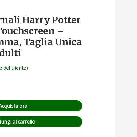
rnali Harry Potter
Touchscreen –
mma, Taglia Unica
dulti
 del cliente)
Acquista ora
ungi al carrello