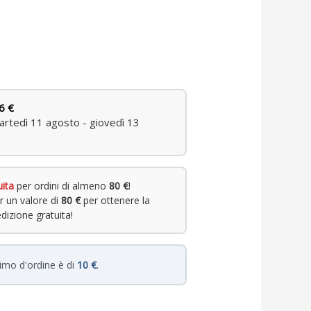
6 €
rtedì 11 agosto - giovedì 13
uita
per ordini di almeno
80 €
!
r un valore di
80 €
per ottenere la
dizione gratuita!
nimo d'ordine è di
10 €
.