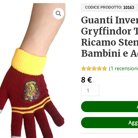
Guanti
10163
CODICE PRODOTTO:
Invernali
Guanti Inve
Harry
Gryffindor 
Potter
Gryffindor
Ricamo Ste
Touchscreen
Bambini e A
–
Ricamo
Stemma,
(
1
recensione
Taglia
Valutato
1
5.00
8
€
su 5 su
Unica
base di
Bambini
recensioni
e
Adulti
quantità
Aggi