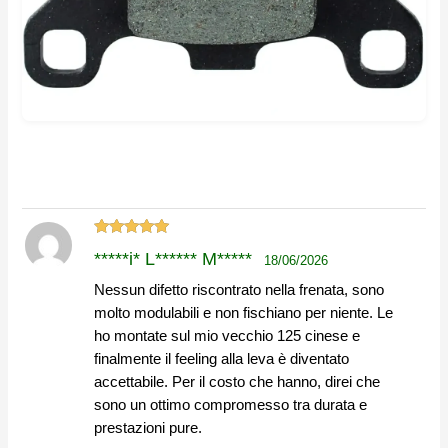
Valutato
5
*****i* L****** M*****
18/06/2026
su 5
Nessun difetto riscontrato nella frenata, sono
molto modulabili e non fischiano per niente. Le
ho montate sul mio vecchio 125 cinese e
finalmente il feeling alla leva è diventato
accettabile. Per il costo che hanno, direi che
sono un ottimo compromesso tra durata e
prestazioni pure.