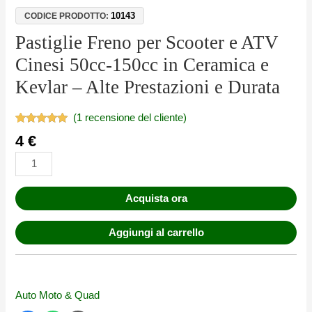
10143
CODICE PRODOTTO:
Pastiglie Freno per Scooter e ATV
Cinesi 50cc-150cc in Ceramica e
Kevlar – Alte Prestazioni e Durata
(
1
recensione del cliente)
Valutato
1
4
€
5.00
su 5
su base
di
recensioni
Acquista ora
Aggiungi al carrello
Auto Moto & Quad