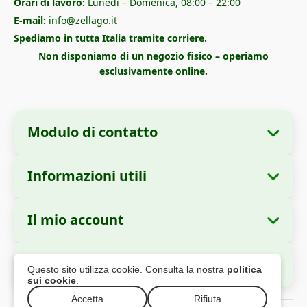
Orari di lavoro:
Lunedì – Domenica, 08:00 – 22:00
E-mail:
info@zellago.it
Spediamo in tutta Italia tramite corriere.
Non disponiamo di un negozio fisico – operiamo
esclusivamente online.
Modulo di contatto
Informazioni utili
Informazioni sull'azienda
Chi siamo
Ragione sociale:
Zella International
Il mio account
Come ordinare
Distribution SRL
I miei ordini
Metodi di pagamento
Sede legale:
Strada Cuza Vodă nr. 97, Sector
Pagamento Sicuro
Questo sito utilizza cookie. Consulta la nostra
politica
4, București, 040283, Romania
Dati personali
Informazioni sulla spedizione
sui cookie
.
Indirizzi
Politica di reso
Codice Fiscale (CUI):
44237077
Accetta
Rifiuta