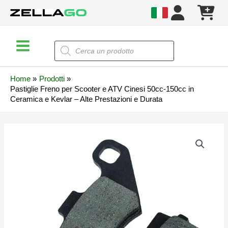
Vai
al
contenuto
Main
Products
search
Menu
Home
Prodotti
Pastiglie Freno per Scooter e ATV Cinesi 50cc-150cc in
Ceramica e Kevlar – Alte Prestazioni e Durata
Pastiglie
Freno
per
Scooter
e
ATV
Cinesi
50cc-
150cc