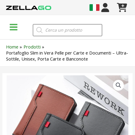
Vai
al
contenuto
Main
Products
search
Menu
Home
Prodotti
Portafoglio Slim in Vera Pelle per Carte e Documenti – Ultra-
Sottile, Unisex, Porta Carte e Banconote
Portafoglio
Slim
in
Vera
Pelle
per
Carte
e
Documenti