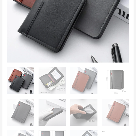
–
Ultra-
Sottile,
Unisex,
Porta
Carte
e
Banconote
quantità