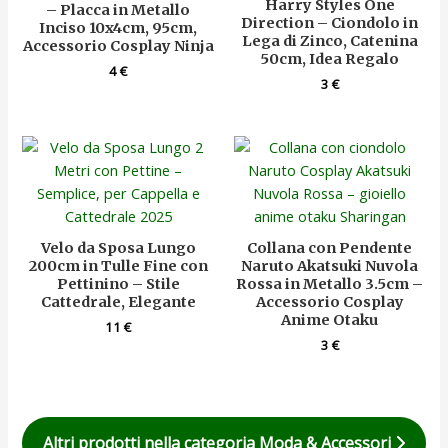
Harry Styles One
– Placca in Metallo
Direction – Ciondolo in
Inciso 10x4cm, 95cm,
Lega di Zinco, Catenina
Accessorio Cosplay Ninja
50cm, Idea Regalo
4
€
3
€
Velo da Sposa Lungo
Collana con Pendente
200cm in Tulle Fine con
Naruto Akatsuki Nuvola
Pettinino – Stile
Rossa in Metallo 3.5cm –
Cattedrale, Elegante
Accessorio Cosplay
Anime Otaku
11
€
3
€
Altri prodotti nella categoria Moda & Accessori