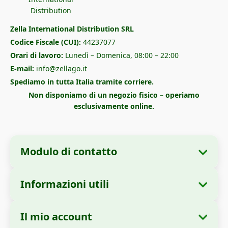
Zella International Distribution SRL
Codice Fiscale (CUI):
44237077
Orari di lavoro:
Lunedì – Domenica, 08:00 – 22:00
E-mail:
info@zellago.it
Spediamo in tutta Italia tramite corriere.
Non disponiamo di un negozio fisico – operiamo
esclusivamente online.
Modulo di contatto
Informazioni utili
Informazioni sull'azienda
Chi siamo
Ragione sociale:
Zella International
Il mio account
Come ordinare
Distribution SRL