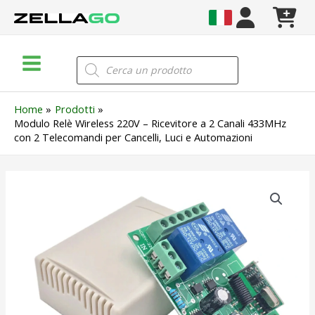
Vai
al
contenuto
Main
Products
search
Menu
Home
Prodotti
Modulo Relè Wireless 220V – Ricevitore a 2 Canali 433MHz
con 2 Telecomandi per Cancelli, Luci e Automazioni
Modulo
Relè
Wireless
220V
–
Ricevitore
a
2
Canali