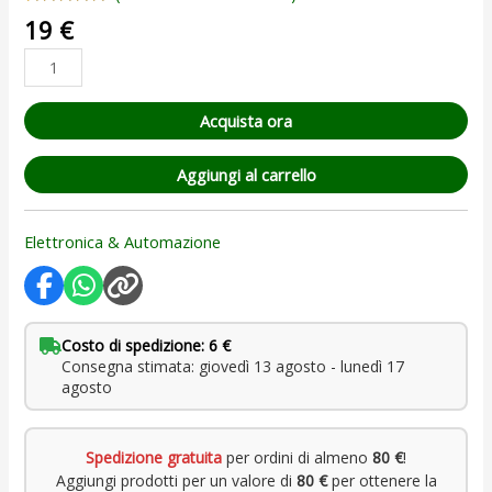
Valutato
1
19
€
5.00
su 5
su base
di
recensioni
Acquista ora
Aggiungi al carrello
Elettronica & Automazione
Costo di spedizione: 6 €
Consegna stimata: giovedì 13 agosto - lunedì 17
agosto
Spedizione gratuita
per ordini di almeno
80 €
!
Aggiungi prodotti per un valore di
80 €
per ottenere la