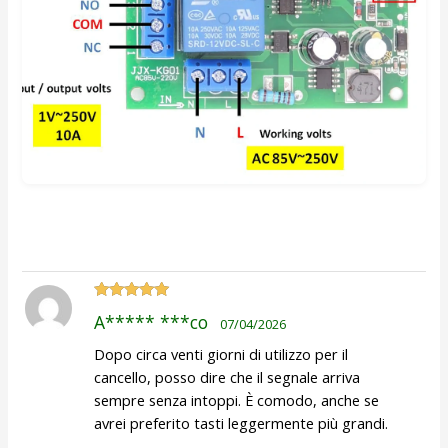
Valutato
5
A***** ***co
07/04/2026
su 5
Dopo circa venti giorni di utilizzo per il
cancello, posso dire che il segnale arriva
sempre senza intoppi. È comodo, anche se
avrei preferito tasti leggermente più grandi.