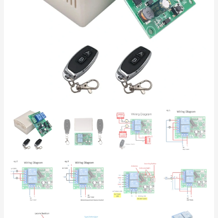
433MHz
con
2
Telecomandi
per
Cancelli,
Luci
e
Automazioni
quantità