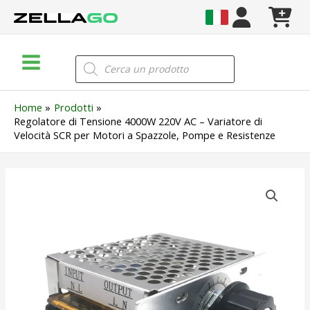
Vai
al
contenuto
Main
Products
search
Menu
Home
Prodotti
Regolatore di Tensione 4000W 220V AC – Variatore di
Velocità SCR per Motori a Spazzole, Pompe e Resistenze
Regolatore
di
Tensione
4000W
220V
AC
–
Variatore
di