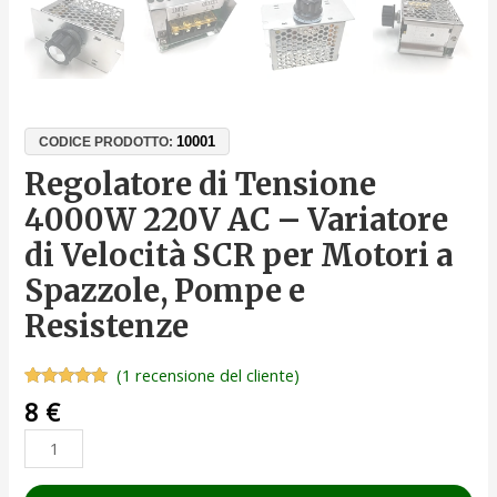
10001
CODICE PRODOTTO:
Regolatore di Tensione
4000W 220V AC – Variatore
di Velocità SCR per Motori a
Spazzole, Pompe e
Resistenze
(
1
recensione del cliente)
Valutato
1
8
€
5.00
su 5
su base
di
recensioni