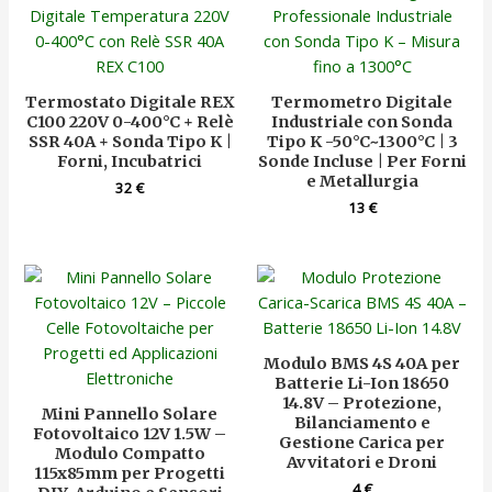
Termostato Digitale REX
Termometro Digitale
C100 220V 0-400°C + Relè
Industriale con Sonda
SSR 40A + Sonda Tipo K |
Tipo K -50°C~1300°C | 3
Forni, Incubatrici
Sonde Incluse | Per Forni
e Metallurgia
32
€
13
€
Modulo BMS 4S 40A per
Batterie Li-Ion 18650
14.8V – Protezione,
Mini Pannello Solare
Bilanciamento e
Fotovoltaico 12V 1.5W –
Gestione Carica per
Modulo Compatto
Avvitatori e Droni
115x85mm per Progetti
4
€