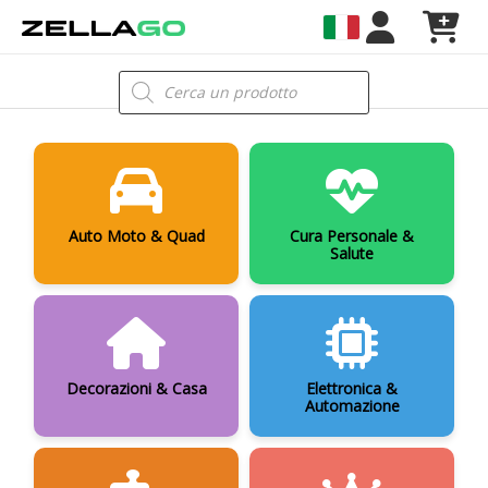
Vai
al
contenuto
Products
search
Auto Moto & Quad
Cura Personale &
Salute
Decorazioni & Casa
Elettronica &
Automazione