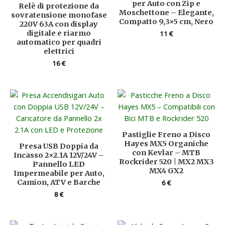
per Auto con Zip e
Relè di protezione da
Moschettone – Elegante,
sovratensione monofase
Compatto 9,3×5 cm, Nero
220V 63A con display
digitale e riarmo
11
€
automatico per quadri
elettrici
16
€
Pastiglie Freno a Disco
Hayes MX5 Organiche
Presa USB Doppia da
con Kevlar – MTB
Incasso 2×2.1A 12V/24V –
Rockrider 520 | MX2 MX3
Pannello LED
MX4 GX2
Impermeabile per Auto,
Camion, ATV e Barche
6
€
8
€