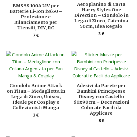
Aeroplanino di Carta
BMS 5S 100A 21V per
Harry Styles One
Batterie Li-Ion 18650 –
Direction – Ciondolo in
Protezione e
Lega di Zinco, Catenina
Bilanciamento per
50cm, Idea Regalo
Utensili, DIY, RC
3
€
7
€
Ciondolo Anime Attack
Adesivi da Parete per
on Titan – Medaglietta in
Bambini Principesse
Lega di Zinco, Unisex,
Disney con Castello
Ideale per Cosplay e
60x90cm – Decorazioni
Collezionisti Manga
Colorate Facili da
Applicare
3
€
8
€