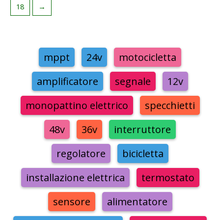
18
→
mppt
24v
motocicletta
amplificatore
segnale
12v
monopattino elettrico
specchietti
48v
36v
interruttore
regolatore
bicicletta
installazione elettrica
termostato
sensore
alimentatore