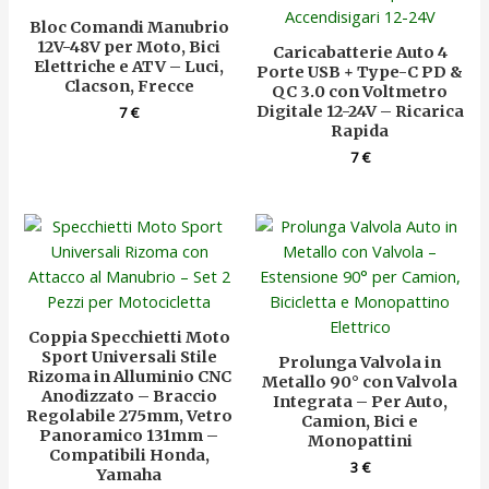
Bloc Comandi Manubrio
12V-48V per Moto, Bici
Caricabatterie Auto 4
Elettriche e ATV – Luci,
Porte USB + Type-C PD &
Clacson, Frecce
QC 3.0 con Voltmetro
Digitale 12-24V – Ricarica
7
€
Rapida
7
€
Coppia Specchietti Moto
Sport Universali Stile
Prolunga Valvola in
Rizoma in Alluminio CNC
Metallo 90° con Valvola
Anodizzato – Braccio
Integrata – Per Auto,
Regolabile 275mm, Vetro
Camion, Bici e
Panoramico 131mm –
Monopattini
Compatibili Honda,
3
€
Yamaha