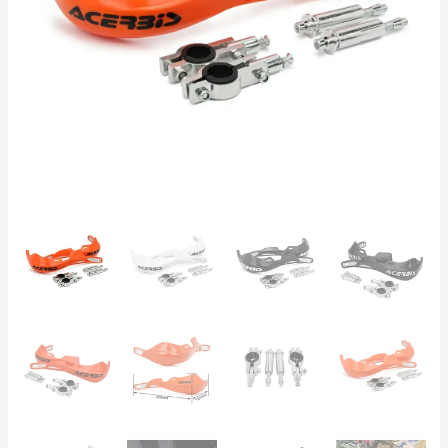
ATV
|
Compatibili
KTM
Acerbis
|
Nero
Arancione
Bianco
quantità