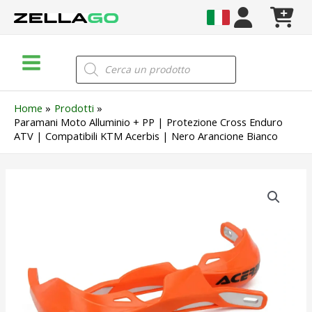
Vai
al
contenuto
Main
Products
search
Menu
Home
Prodotti
Paramani Moto Alluminio + PP | Protezione Cross Enduro
ATV | Compatibili KTM Acerbis | Nero Arancione Bianco
Paramani
Moto
Alluminio
+
PP
|
Protezione
Cross
Enduro