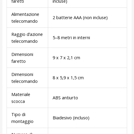
faretti
incluse)
Alimentazione
2 batterie AAA (non incluse)
telecomando
Raggio d’azione
5–8 metri in interni
telecomando
Dimensioni
9 x 7 x 2,1 cm
faretto
Dimensioni
8 x 5,9 x 1,5 cm
telecomando
Materiale
ABS antiurto
scocca
Tipo di
Biadesivo (incluso)
montaggio