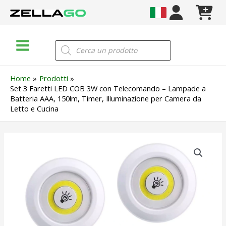
Vai
al
contenuto
Main
Products
search
Menu
Home
Prodotti
Set 3 Faretti LED COB 3W con Telecomando – Lampade a
Batteria AAA, 150lm, Timer, Illuminazione per Camera da
Letto e Cucina