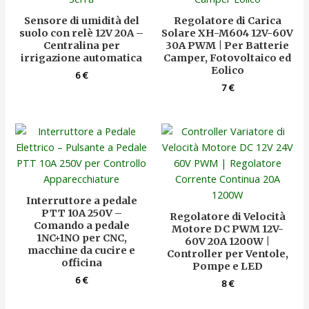
Sensore di umidità del
Regolatore di Carica
suolo con relè 12V 20A –
Solare XH-M604 12V-60V
Centralina per
30A PWM | Per Batterie
irrigazione automatica
Camper, Fotovoltaico ed
Eolico
6
€
7
€
Interruttore a pedale
PTT 10A 250V –
Regolatore di Velocità
Comando a pedale
Motore DC PWM 12V-
1NC+1NO per CNC,
60V 20A 1200W |
macchine da cucire e
Controller per Ventole,
officina
Pompe e LED
6
€
8
€