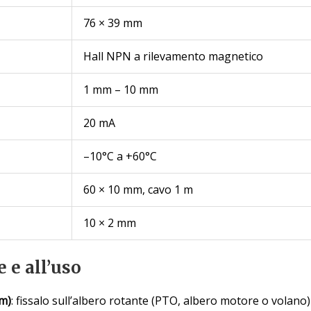
76 × 39 mm
Hall NPN a rilevamento magnetico
1 mm – 10 mm
20 mA
–10°C a +60°C
60 × 10 mm, cavo 1 m
10 × 2 mm
 e all’uso
m)
: fissalo sull’albero rotante (PTO, albero motore o volano