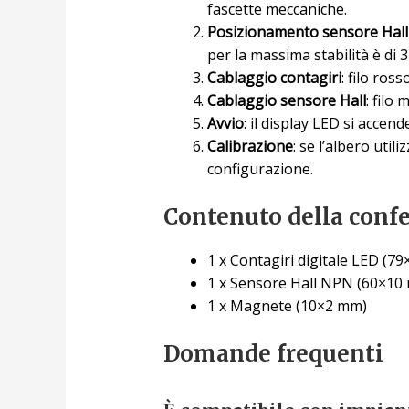
fascette meccaniche.
Posizionamento sensore Hal
per la massima stabilità è di
Cablaggio contagiri
: filo ros
Cablaggio sensore Hall
: filo
Avvio
: il display LED si acce
Calibrazione
: se l’albero uti
configurazione.
Contenuto della conf
1 x Contagiri digitale LED (
1 x Sensore Hall NPN (60×10 
1 x Magnete (10×2 mm)
Domande frequenti