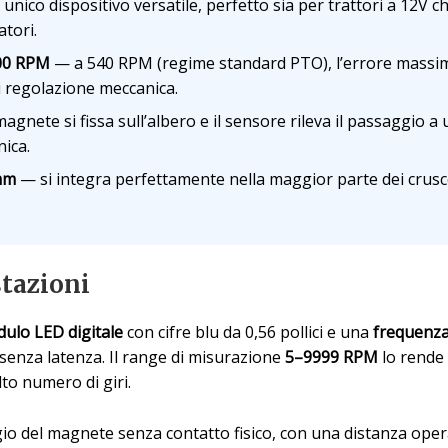
nico dispositivo versatile, perfetto sia per trattori a 12V 
tori.
000 RPM
— a 540 RPM (regime standard PTO), l’errore massimo è
ni regolazione meccanica.
magnete si fissa sull’albero e il sensore rileva il passaggio
ica.
mm
— si integra perfettamente nella maggior parte dei crusco
stazioni
ulo LED digitale
con cifre blu da 0,56 pollici e una
frequenza 
à senza latenza. Il range di misurazione
5–9999 RPM
lo rende 
lto numero di giri.
gio del magnete senza contatto fisico, con una distanza oper