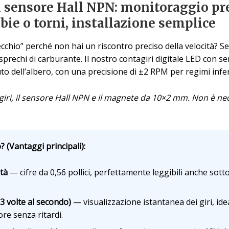
n sensore Hall NPN: monitoraggio pre
bbie o torni, installazione semplice
ecchio” perché non hai un riscontro preciso della velocità? Sen
rechi di carburante. Il nostro contagiri digitale LED con s
uto dell’albero, con una precisione di ±2 RPM per regimi infe
agiri, il sensore Hall NPN e il magnete da 10×2 mm. Non è 
 (Vantaggi principali):
ità
— cifre da 0,56 pollici, perfettamente leggibili anche sotto 
3 volte al secondo)
— visualizzazione istantanea dei giri, ide
re senza ritardi.