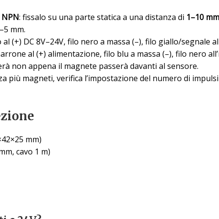
l NPN
: fissalo su una parte statica a una distanza di
1–10 m
 3–5 mm.
so al (+) DC 8V–24V, filo nero a massa (–), filo giallo/segnale al
 marrone al (+) alimentazione, filo blu a massa (–), filo nero al
nderà non appena il magnete passerà davanti al sensore.
lizza più magneti, verifica l’impostazione del numero di impuls
ezione
79×42×25 mm)
mm, cavo 1 m)