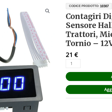
Contagiri
10307
CODICE PRODOTTO:
Digitale
Contagiri D
LED
Sensore Hal
con
Sensore
Trattori, Mi
Hall
Tornio – 12
NPN
per
21
€
Trattori,
Mietitrebbie
e
Tornio
–
12V/24V,
Aggi
5-
9999
RPM
quantità