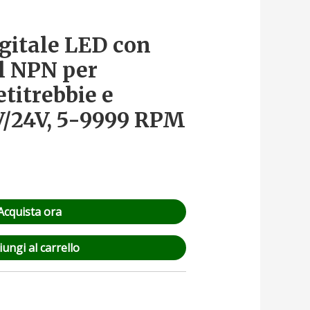
igitale LED con
l NPN per
etitrebbie e
V/24V, 5-9999 RPM
Acquista ora
ungi al carrello