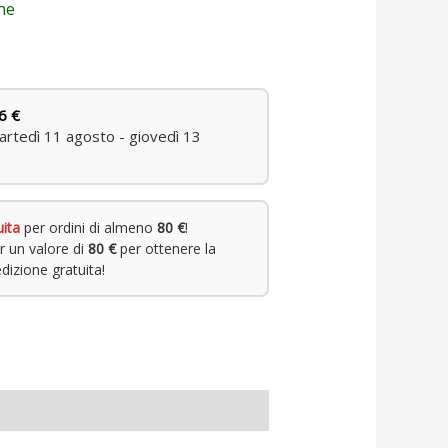
ne
6 €
rtedì 11 agosto - giovedì 13
uita
per ordini di almeno
80 €
!
r un valore di
80 €
per ottenere la
dizione gratuita!