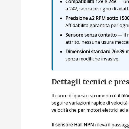
Compatibilità 12V e 24V
— un u
a 24V, senza bisogno di adatta
Precisione ±2 RPM sotto i 5
Affidabilità garantita per og
Sensore senza contatto
— il 
attrito, nessuna usura meccan
Dimensioni standard 76×39 
senza modifiche invasive.
Dettagli tecnici e pre
Il cuore di questo strumento è il
mod
seguire variazioni rapide di velocit
velocità che per motori elettrici ad a
Il sensore Hall NPN
rileva il passag