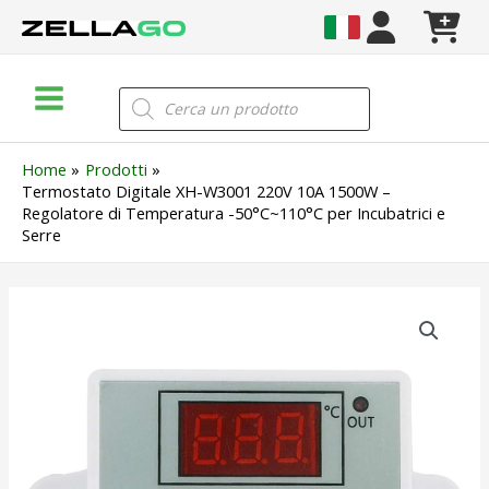
Vai
al
contenuto
Main
Products
search
Menu
Home
Prodotti
Termostato Digitale XH-W3001 220V 10A 1500W –
Regolatore di Temperatura -50°C~110°C per Incubatrici e
Serre
Termostato
Digitale
XH-
W3001
220V
10A
1500W
–