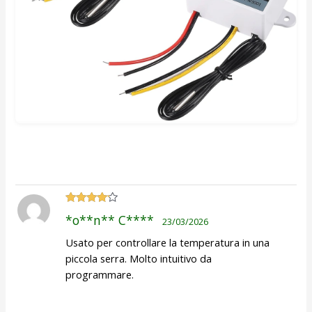
Valutato
4
*o**n** C****
23/03/2026
su 5
Usato per controllare la temperatura in una
piccola serra. Molto intuitivo da
programmare.