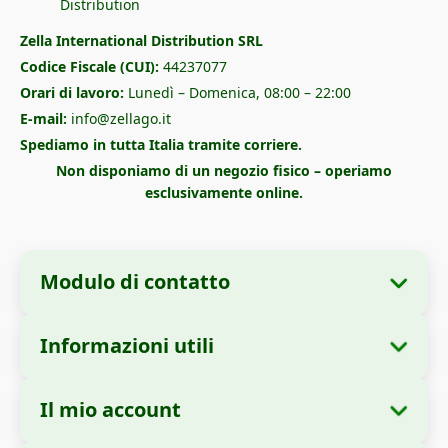
Zella International Distribution SRL
Codice Fiscale (CUI):
44237077
Orari di lavoro:
Lunedì – Domenica, 08:00 – 22:00
E-mail:
info@zellago.it
Spediamo in tutta Italia tramite corriere.
Non disponiamo di un negozio fisico – operiamo
esclusivamente online.
Modulo di contatto
Informazioni utili
Informazioni sull'azienda
Chi siamo
Ragione sociale:
Zella International
Il mio account
Come ordinare
Distribution SRL