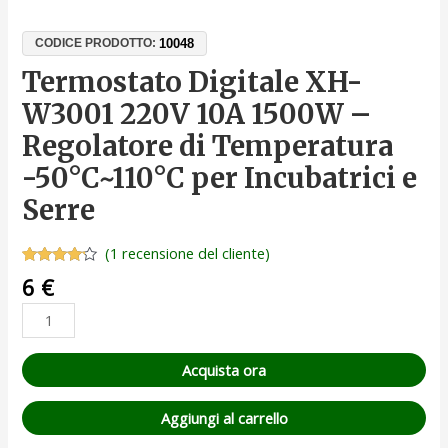
10048
CODICE PRODOTTO:
Termostato Digitale XH-
W3001 220V 10A 1500W –
Regolatore di Temperatura
-50°C~110°C per Incubatrici e
Serre
(
1
recensione del cliente)
Valutato
1
6
€
4.00
su
5 su
base di
recensioni
Acquista ora
Aggiungi al carrello