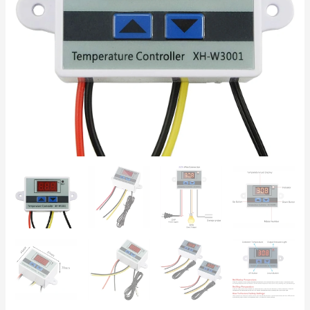
Regolatore
di
Temperatura
-50°C~110°C
per
Incubatrici
e
Serre
quantità