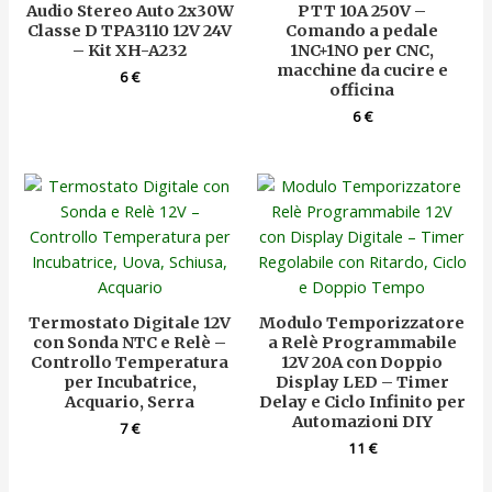
Audio Stereo Auto 2x30W
PTT 10A 250V –
Classe D TPA3110 12V 24V
Comando a pedale
– Kit XH-A232
1NC+1NO per CNC,
macchine da cucire e
6
€
officina
6
€
Termostato Digitale 12V
Modulo Temporizzatore
con Sonda NTC e Relè –
a Relè Programmabile
Controllo Temperatura
12V 20A con Doppio
per Incubatrice,
Display LED – Timer
Acquario, Serra
Delay e Ciclo Infinito per
Automazioni DIY
7
€
11
€