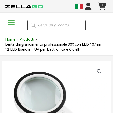
Vai
al
contenuto
Main
Products
search
Menu
Home
Prodotti
Lente d’ingrandimento professionale 30X con LED 107mm –
12 LED Bianchi + UV per Elettronica e Gioielli
Lente
d'ingrandimento
professionale
30X
con
LED
107mm
–
12