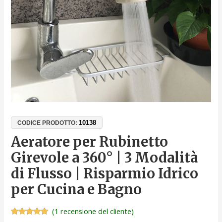
di
Flusso
|
Risparmio
Idrico
per
Cucina
e
Bagno
quantità
10138
CODICE PRODOTTO:
Aeratore per Rubinetto
Girevole a 360° | 3 Modalità
di Flusso | Risparmio Idrico
per Cucina e Bagno
(
1
recensione del cliente)
Valutato
1