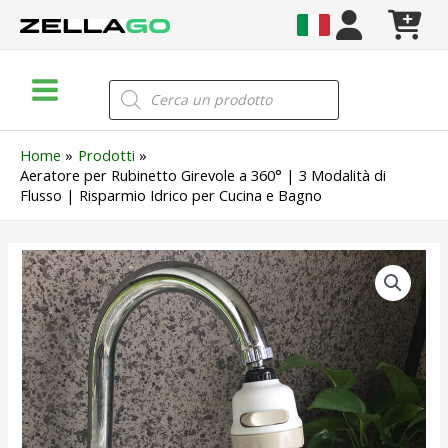
Vai
al
contenuto
Main
Products
search
Menu
Home
Prodotti
Aeratore per Rubinetto Girevole a 360° | 3 Modalità di
Flusso | Risparmio Idrico per Cucina e Bagno
Aeratore
per
Rubinetto
Girevole
a
360°
|
3
Modalità