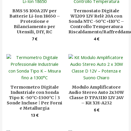
BMS 5S 100A 21V per
Termostato Digitale
Batterie Li-Ion 18650 –
W1209 12V Relè 20A con
Protezione e
Sonda NTC -50°C +110°C –
Bilanciamento per
Controllo Temperatura
Utensili, DIY, RC
Riscaldamento/Raffreddam
7
€
4
€
Termometro Digitale
Modulo Amplificatore
Industriale con Sonda
Audio Stereo Auto 2x30W
Tipo K -50°C~1300°C | 3
Classe D TPA3110 12V 24V
Sonde Incluse | Per Forni
– Kit XH-A232
e Metallurgia
6
€
13
€