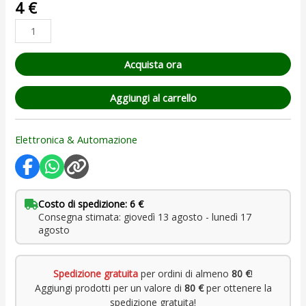
4
€
5.00
su 5
su base
di
recensioni
Acquista ora
Aggiungi al carrello
Elettronica & Automazione
Costo di spedizione: 6 €
Consegna stimata: giovedì 13 agosto - lunedì 17
agosto
Spedizione gratuita
per ordini di almeno
80 €
!
Aggiungi prodotti per un valore di
80 €
per ottenere la
spedizione gratuita!