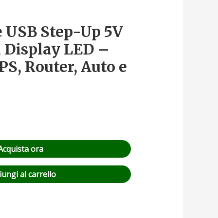
e USB Step-Up 5V
n Display LED –
PS, Router, Auto e
Y
Acquista ora
ungi al carrello