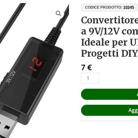
Convertitore
10245
CODICE PRODOTTO:
USB
Convertitor
Step-
a 9V/12V co
Up
5V
Ideale per U
a
Progetti DI
9V/12V
con
7
€
Display
LED
–
Ideale
per
UPS,
Aggi
Router,
Auto
e
Progetti