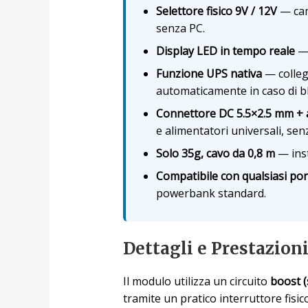
Selettore fisico 9V / 12V
— cam
senza PC.
Display LED in tempo reale
— 
Funzione UPS nativa
— colleg
automaticamente in caso di b
Connettore DC 5.5×2.5 mm + 
e alimentatori universali, sen
Solo 35g, cavo da 0,8 m
— inst
Compatibile con qualsiasi po
powerbank standard.
Dettagli e Prestazion
Il modulo utilizza un circuito
boost (
tramite un pratico interruttore fisi