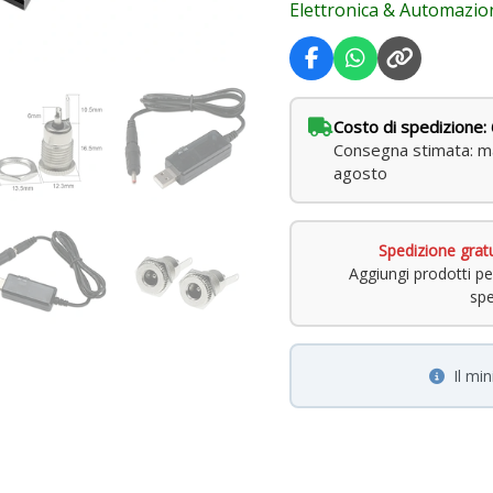
Elettronica & Automazio
DIY
quantità
Costo di spedizione: 
Consegna stimata: ma
agosto
Spedizione grat
Aggiungi prodotti pe
spe
Il mi