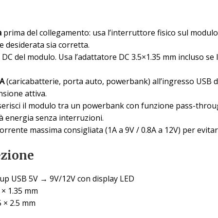
a
prima del collegamento: usa l’interruttore fisico sul modulo
e desiderata sia corretta.
a DC del modulo. Usa l’adattatore DC 3.5×1.35 mm incluso se l
2A
(caricabatterie, porta auto, powerbank) all’ingresso USB de
sione attiva.
nserisci il modulo tra un powerbank con funzione pass-through 
à energia senza interruzioni.
corrente massima consigliata (1A a 9V / 0.8A a 12V) per evita
ezione
-up USB 5V → 9V/12V con display LED
 × 1.35 mm
5 × 2.5 mm