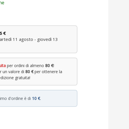
ne
6 €
rtedì 11 agosto - giovedì 13
uita
per ordini di almeno
80 €
!
r un valore di
80 €
per ottenere la
dizione gratuita!
nimo d'ordine è di
10 €
.