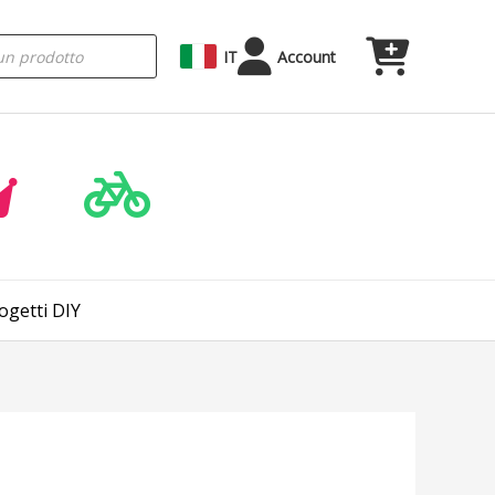
IT
Account
ogetti DIY