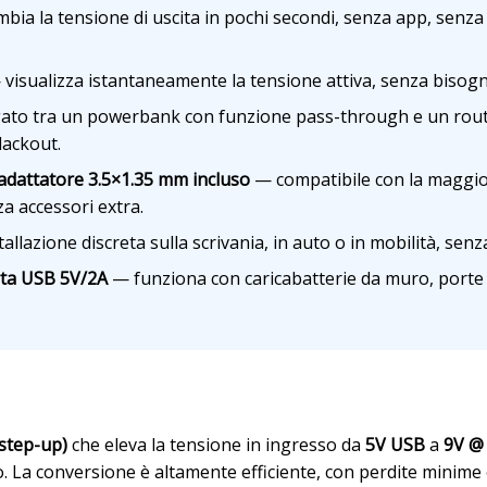
bia la tensione di uscita in pochi secondi, senza app, senza
visualizza istantaneamente la tensione attiva, senza bisogno
ato tra un powerbank con funzione pass-through e un rout
lackout.
adattatore 3.5×1.35 mm incluso
— compatibile con la maggior
za accessori extra.
allazione discreta sulla scrivania, in auto o in mobilità, sen
rta USB 5V/2A
— funziona con caricabatterie da muro, porte 
i
step-up)
che eleva la tensione in ingresso da
5V USB
a
9V @
co. La conversione è altamente efficiente, con perdite minime